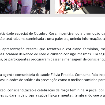
tividade especial de Outubro Rosa, incentivando a promoção da 
ção teatral, uma caminhada e uma palestra, unindo informação, cult
apresentação teatral que retratou o cotidiano feminino, 
 mas acabam deixando de lado o cuidado consigo mesmas. Em segui
a, os participantes procuraram passar a mensagem de conscientiz
da agente comunitária de saúde Flávia Pradela. Com uma fala insp
 unidades de saúde e da prevenção como o melhor caminho para g
ão, conscientização e celebração da força feminina. A peça, p
es cuidarem da própria saúde física e mental, lembrando que o 