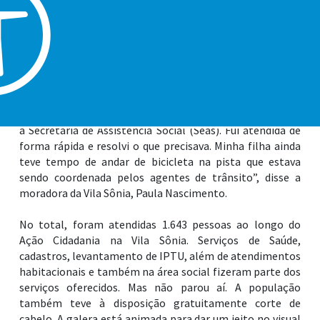
Desenvolvido pela Prefeitura de Praia Grande, através da
Subsecretaria de Ações de Cidadania, a iniciativa realizada
na Escola Municipal Maria Nilza, no Bairro Vila Sônia, no
sábado (18), realizou cerca de 6 mil atendimentos para os
moradores desta região da Cidade. Foram mais de 100
serviços gratuitos de diversas secretarias municipais,
instituições e entidades civis.
“Eu estava precisando atualizar alguns documentos com
a Secretaria de Assistência Social (Seas). Fui atendida de
forma rápida e resolvi o que precisava. Minha filha ainda
teve tempo de andar de bicicleta na pista que estava
sendo coordenada pelos agentes de trânsito”, disse a
moradora da Vila Sônia, Paula Nascimento.
No total, foram atendidas 1.643 pessoas ao longo do
Ação Cidadania na Vila Sônia. Serviços de Saúde,
cadastros, levantamento de IPTU, além de atendimentos
habitacionais e também na área social fizeram parte dos
serviços oferecidos. Mas não parou aí. A população
também teve à disposição gratuitamente corte de