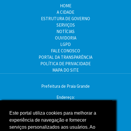
HOME
A CIDADE
ESTRUTURA DE GOVERNO
SERVIÇOS
NOTÍCIAS
OUVIDORIA
LGPD
FALE CONOSCO
PORTAL DA TRANSPARÊNCIA
POLÍTICA DE PRIVACIDADE
MAPA DO SITE
Prefeitura de Praia Grande
Endereço:
Av. Pres. Kennedy, 9000 - Mirim, Praia Grande - SP
Este portal utiliza cookies para melhorar a
CEP: 11704-900
experiência de navegação e fornecer
Telefone:(13) 3496-2000
serviços personalizados aos usuários. Ao