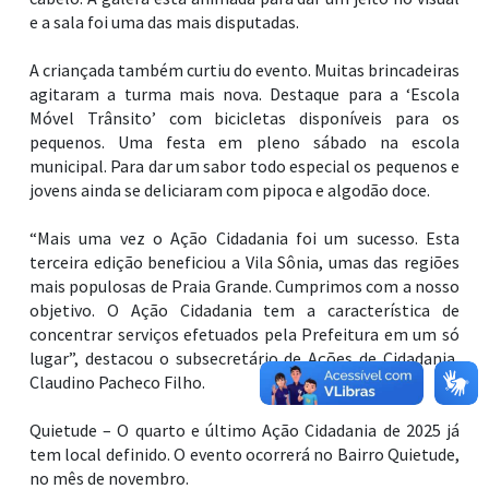
cabelo. A galera está animada para dar um jeito no visual
e a sala foi uma das mais disputadas.
A criançada também curtiu do evento. Muitas brincadeiras
agitaram a turma mais nova. Destaque para a ‘Escola
Móvel Trânsito’ com bicicletas disponíveis para os
pequenos. Uma festa em pleno sábado na escola
municipal. Para dar um sabor todo especial os pequenos e
jovens ainda se deliciaram com pipoca e algodão doce.
“Mais uma vez o Ação Cidadania foi um sucesso. Esta
terceira edição beneficiou a Vila Sônia, umas das regiões
mais populosas de Praia Grande. Cumprimos com a nosso
objetivo. O Ação Cidadania tem a característica de
concentrar serviços efetuados pela Prefeitura em um só
lugar”, destacou o subsecretário de Ações de Cidadania,
Claudino Pacheco Filho.
Quietude – O quarto e último Ação Cidadania de 2025 já
tem local definido. O evento ocorrerá no Bairro Quietude,