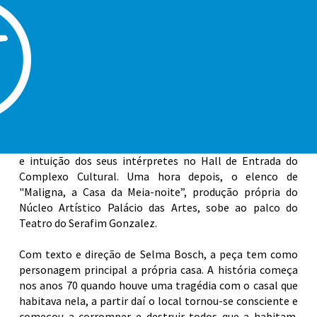
terror e suspense "Maligna, a Casa da Meia-noite", às 20
horas, prometem trazer entretenimento aos moradores
e turistas. A retirada de ingressos só é necessária para a
peça teatral, com início da distribuição a partir das 19
horas.
Dando início à programação, a apresentação “Kravos
Fulô” traz um duo internacional formado pela dançarina
e pianista brasileira Marcela Fulô e pelo violonista
esloveno Tilen Kravos, trazendo a música com improviso
e intuição dos seus intérpretes no Hall de Entrada do
Complexo Cultural. Uma hora depois, o elenco de
"Maligna, a Casa da Meia-noite”, produção própria do
Núcleo Artístico Palácio das Artes, sobe ao palco do
Teatro do Serafim Gonzalez.
Com texto e direção de Selma Bosch, a peça tem como
personagem principal a própria casa. A história começa
nos anos 70 quando houve uma tragédia com o casal que
habitava nela, a partir daí o local tornou-se consciente e
começou a corromper e destruir todos que a habitam.