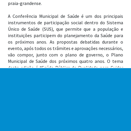
praia-grandense.
A Conferência Municipal de Saúde é um dos principais
instrumentos de participação social dentro do Sistema
Único de Saúde (SUS), que permite que a população e
instituições participem do planejamento da Saúde para
os próximos anos. As propostas debatidas durante o
evento, após todos os trâmites e aprovações necessários,
vão compor, junto com o plano de governo, o Plano
Municipal de Saúde dos próximos quatro anos. O tema
desta edição é “Saúde Pública de Qualidade para Cuidar
Bem das Pessoas”.
As propostas aprovadas na primeira pré-conferência
versaram sobre temas como assistência ambulatorial
aos idosos, aprimoramento da Rede de Atenção
Psicossocial e o desenvolvimento de políticas públicas
em saúde voltadas para a população LGTBQIAPN+. Essas
e as demais sugestões pautadas serão levadas à discussão
na Conferência.