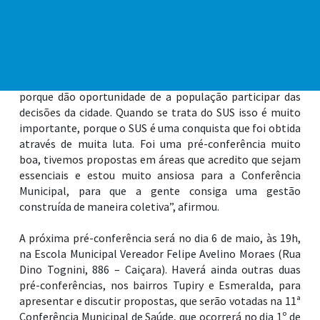
Também houve a eleição de delegados para participar da
Conferência. Moradora do Bairro Boqueirão, a estudante e
ativista social Marina Morango Cardoso de Souza foi
eleita delegada e destacou a importância desses
encontros. “Eu gosto muito dessas conferências abertas,
porque dão oportunidade de a população participar das
decisões da cidade. Quando se trata do SUS isso é muito
importante, porque o SUS é uma conquista que foi obtida
através de muita luta. Foi uma pré-conferência muito
boa, tivemos propostas em áreas que acredito que sejam
essenciais e estou muito ansiosa para a Conferência
Municipal, para que a gente consiga uma gestão
construída de maneira coletiva”, afirmou.
A próxima pré-conferência será no dia 6 de maio, às 19h,
na Escola Municipal Vereador Felipe Avelino Moraes (Rua
Dino Tognini, 886 – Caiçara). Haverá ainda outras duas
pré-conferências, nos bairros Tupiry e Esmeralda, para
apresentar e discutir propostas, que serão votadas na 11ª
Conferência Municipal de Saúde, que ocorrerá no dia 1º de