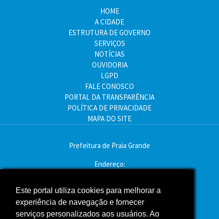
HOME
A CIDADE
ESTRUTURA DE GOVERNO
SERVIÇOS
NOTÍCIAS
OUVIDORIA
LGPD
FALE CONOSCO
PORTAL DA TRANSPARÊNCIA
POLÍTICA DE PRIVACIDADE
MAPA DO SITE
Prefeitura de Praia Grande
Endereço:
Av. Pres. Kennedy, 9000 - Mirim, Praia Grande - SP
CEP: 11704-900
Este portal utiliza cookies para melhorar a
experiência de navegação e fornecer
Telefone:(13) 3496-2000
serviços personalizados aos usuários. Ao