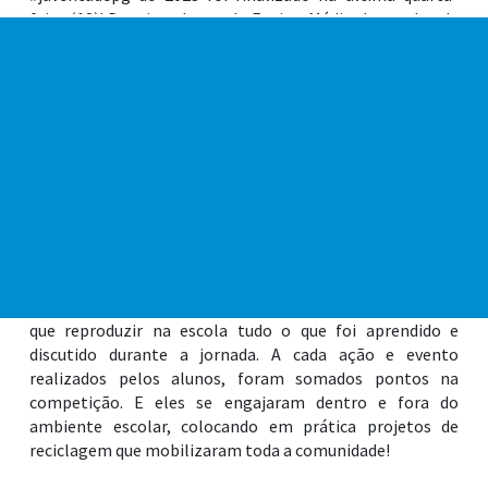
feira (13)! Dezoito alunos do Ensino Médio de escolas de
Praia Grande, que se destacaram nas ações do ano
passado, participaram de um quiz com perguntas sobre a
nossa Cidade, no Auditório Jornalista Roberto Marinho,
no Bairro Mirim.
O programa de 2023 atendeu mais de 800 alunos do
Ensino Médio de escolas públicas e privadas de Praia
Grande que, na primeira etapa da iniciativa, assistiram a
palestras ministradas por servidores municipais sobre os
serviços públicos oferecidos pela Prefeitura.
Na segunda fase do #juventudepg, os estudantes tiveram
que reproduzir na escola tudo o que foi aprendido e
discutido durante a jornada. A cada ação e evento
realizados pelos alunos, foram somados pontos na
competição. E eles se engajaram dentro e fora do
ambiente escolar, colocando em prática projetos de
reciclagem que mobilizaram toda a comunidade!