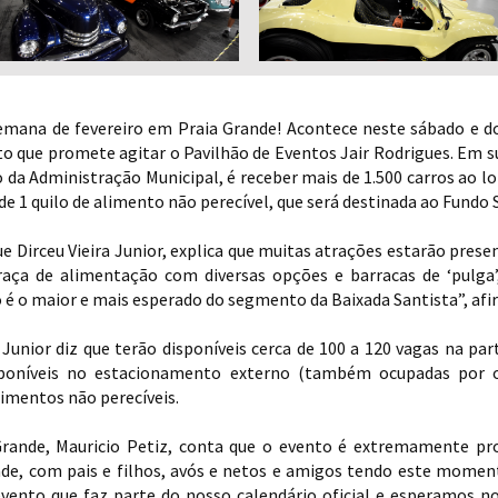
semana de fevereiro em Praia Grande! Acontece neste sábado e do
to que promete agitar o Pavilhão de Eventos Jair Rodrigues. Em su
o da Administração Municipal, é receber mais de 1.500 carros ao lo
e 1 quilo de alimento não perecível, que será destinada ao Fundo S
e Dirceu Vieira Junior, explica que muitas atrações estarão pres
praça de alimentação com diversas opções e barracas de ‘pulga
o é o maior e mais esperado do segmento da Baixada Santista”, afi
Junior diz que terão disponíveis cerca de 100 a 120 vagas na par
sponíveis no estacionamento externo (também ocupadas por 
limentos não perecíveis.
Grande, Mauricio Petiz, conta que o evento é extremamente pr
ade, com pais e filhos, avós e netos e amigos tendo este momen
vento que faz parte do nosso calendário oficial e esperamos 