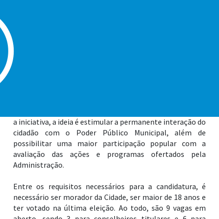
Municipal de Usuários dos Serviços Públicos prestados
pela Cidade, no âmbito de sua Ouvidoria Geral e das
secretarias competentes. Agora, os munícipes têm até o
dia 8 de outubro para garantir suas respectivas
participações e promover o preenchimento das vagas
remanescentes do edital.
Para isso, basta se inscrever pela internet e enviar a
totalidade dos documentos pré-estabelecidos no ofício –
através do e-mail
inscricaoconselhodousuario@praiagrande.sp.gov.br
. Com
a iniciativa, a ideia é estimular a permanente interação do
cidadão com o Poder Público Municipal, além de
possibilitar uma maior participação popular com a
avaliação das ações e programas ofertados pela
Administração.
Entre os requisitos necessários para a candidatura, é
necessário ser morador da Cidade, ser maior de 18 anos e
ter votado na última eleição. Ao todo, são 9 vagas em
aberto, sendo 3 para conselheiros titulares e 6 para