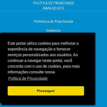
POLÍTICA DE PRIVACIDADE
MAPA DO SITE
Prefeitura de Praia Grande
Endereço:
Av. Pres. Kennedy, 9000 - Mirim, Praia Grande - SP
CEP: 11704-900
Este portal utiliza cookies para melhorar a
experiência de navegação e fornecer
Telefone:(13) 3496-2000
serviços personalizados aos usuários. Ao
Atendimento: segunda a sexta - das 9h às 16h
continuar a navegar neste portal, você
concorda com o uso de cookies, para mais
Assessoria de Imprensa
informações consulte nossa
Política de Privacidade
ACOMPANHE A PREFEITURA NAS REDES SOCIAIS
Prosseguir