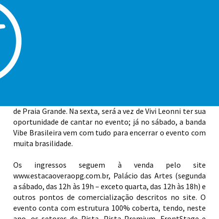
verão. O Kartódromo Municipal deve receber milhares de
pessoas para receber um dos ícones da música brasileira,
na mesma noite em que o cantor João Gomes vem com
seus sucessos. No dia anterior, Xand Avião e Sorriso
Maroto farão o início dessa semana ainda mais especial.
As apresentações principais estão previstas para ter o
início às 22 horas, com abertura dos portões às 19 horas.
Antes disso, os músicos locais farão aquele famoso
‘esquenta’, divulgando e fomentando o cenário artístico
de Praia Grande. Na sexta, será a vez de Vivi Leonni ter sua
oportunidade de cantar no evento; já no sábado, a banda
Vibe Brasileira vem com tudo para encerrar o evento com
muita brasilidade.
Os ingressos seguem à venda pelo site
www.estacaoveraopg.com.br, Palácio das Artes (segunda
a sábado, das 12h às 19h – exceto quarta, das 12h às 18h) e
outros pontos de comercialização descritos no site. O
evento conta com estrutura 100% coberta, tendo, neste
ano, os setores de Pista, Pista Premium, FrontStage e