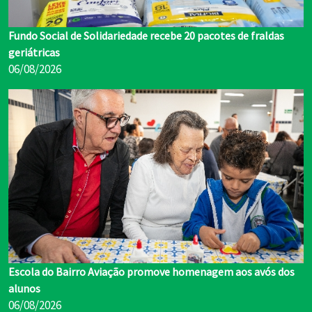
Fundo Social de Solidariedade recebe 20 pacotes de fraldas
geriátricas
06/08/2026
Escola do Bairro Aviação promove homenagem aos avós dos
alunos
06/08/2026