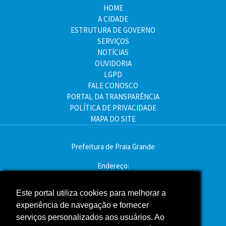
HOME
A CIDADE
ESTRUTURA DE GOVERNO
SERVIÇOS
NOTÍCIAS
OUVIDORIA
LGPD
FALE CONOSCO
PORTAL DA TRANSPARÊNCIA
POLÍTICA DE PRIVACIDADE
MAPA DO SITE
Prefeitura de Praia Grande
Endereço:
Av. Pres. Kennedy, 9000 - Mirim, Praia Grande - SP
CEP: 11704-900
Este portal utiliza cookies para melhorar a
experiência de navegação e fornecer
Telefone:(13) 3496-2000
serviços personalizados aos usuários. Ao