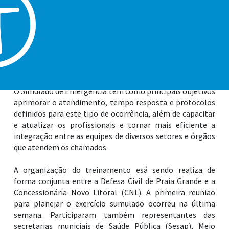
Emergência. A ação terá a reprodução de um cenário de
acidente envolvendo a colisão entre veículo comercial,
automóvel de passeio e um transporte coletivo,
resultando em múltiplas vítimas, além do derramamento
de produtos químicos na via. O treinamento deverá
ocorrer em julho, na Rodovia Padre Manoel da Nóbrega,
em trecho localizado na altura do Bairro Princesa.
O Simulado de Emergência tem como principais objetivos
aprimorar o atendimento, tempo resposta e protocolos
definidos para este tipo de ocorrência, além de capacitar
e atualizar os profissionais e tornar mais eficiente a
integração entre as equipes de diversos setores e órgãos
que atendem os chamados.
A organização do treinamento esá sendo realiza de
forma conjunta entre a Defesa Civil de Praia Grande e a
Concessionária Novo Litoral (CNL). A primeira reunião
para planejar o exercício sumulado ocorreu na última
semana. Participaram também representantes das
secretarias municiais de Saúde Pública (Sesap), Meio