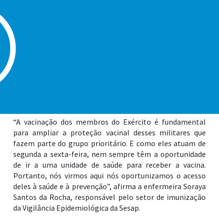
militares do 2° Grupamento de Artilharia Antiaérea – 2º
GAAAe, na Fortaleza de Itaipu, no Bairro Canto do Forte.
Na quinta (28) e na sexta-feira (29) foram aplicadas cerca
de 200 doses, visando ampliar a proteção vacinal dos
membros do Exército.
As Forças Armadas fazem parte do grupo prioritário, de
acordo com a orientação do Ministério da Saúde. Diante
disso, a Sesap e o 2º GAAAe se uniram para reforçar a
prevenção também dentro da Fortaleza.
“A vacinação dos membros do Exército é fundamental
para ampliar a proteção vacinal desses militares que
fazem parte do grupo prioritário. E como eles atuam de
segunda a sexta-feira, nem sempre têm a oportunidade
de ir a uma unidade de saúde para receber a vacina.
Portanto, nós virmos aqui nós oportunizamos o acesso
deles à saúde e à prevenção”, afirma a enfermeira Soraya
Santos da Rocha, responsável pelo setor de imunização
da Vigilância Epidemiológica da Sesap.