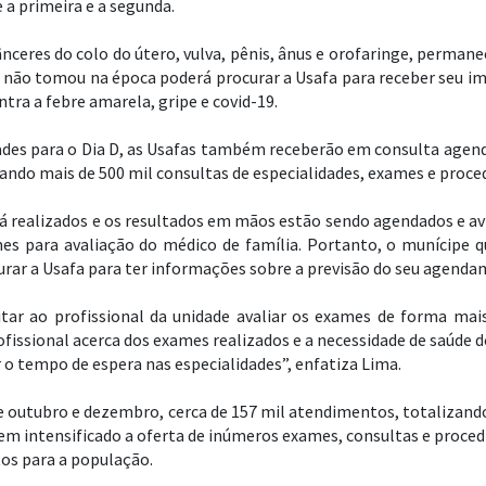
 a primeira e a segunda.
ânceres do colo do útero, vulva, pênis, ânus e orofaringe, permane
 e não tomou na época poderá procurar a Usafa para receber seu i
tra a febre amarela, gripe e covid-19.
ades para o Dia D, as Usafas também receberão em consulta agen
ando mais de 500 mil consultas de especialidades, exames e proce
 realizados e os resultados em mãos estão sendo agendados e avi
s para avaliação do médico de família. Portanto, o munícipe q
urar a Usafa para ter informações sobre a previsão do seu agenda
itar ao profissional da unidade avaliar os exames de forma ma
issional acerca dos exames realizados e a necessidade de saúde do
 o tempo de espera nas especialidades”, enfatiza Lima.
e outubro e dezembro, cerca de 157 mil atendimentos, totalizan
tem intensificado a oferta de inúmeros exames, consultas e proced
os para a população.