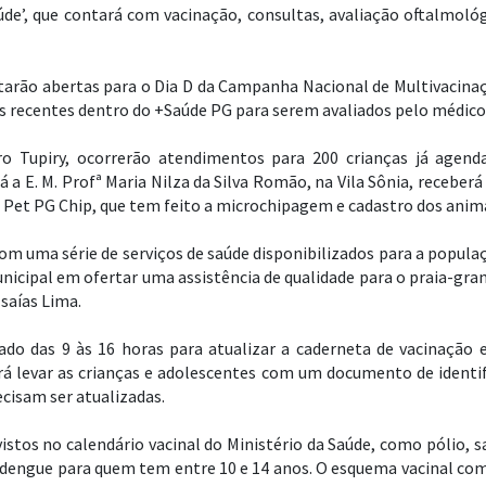
úde’, que contará com vacinação, consultas, avaliação oftalmoló
estarão abertas para o Dia D da Campanha Nacional de Multivacin
recentes dentro do +Saúde PG para serem avaliados pelo médico 
rro Tupiry, ocorrerão atendimentos para 200 crianças já agen
á a E. M. Profª Maria Nilza da Silva Romão, na Vila Sônia, receberá
 Pet PG Chip, que tem feito a microchipagem e cadastro dos anim
om uma série de serviços de saúde disponibilizados para a populaç
cipal em ofertar uma assistência de qualidade para o praia-grand
Isaías Lima.
do das 9 às 16 horas para atualizar a caderneta de vacinação e
rá levar as crianças e adolescentes com um documento de identif
ecisam ser atualizadas.
stos no calendário vacinal do Ministério da Saúde, como pólio, sa
 dengue para quem tem entre 10 e 14 anos. O esquema vacinal co