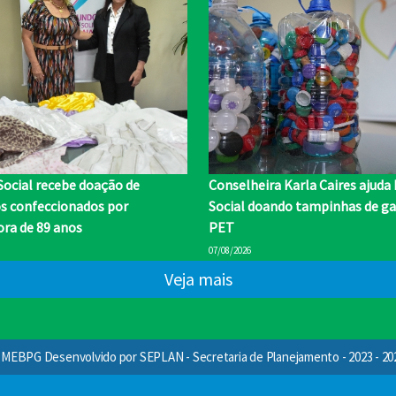
Social recebe doação de
Conselheira Karla Caires ajuda
os confeccionados por
Social doando tampinhas de ga
ra de 89 anos
PET
07/08/2026
Veja mais
MEBPG Desenvolvido por SEPLAN - Secretaria de Planejamento - 2023 - 20