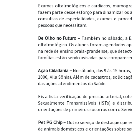
Exames oftalmológicos e cardíacos, mamograf
fazem parte desse esforço para dinamizar os 
consultas de especialidades, exames e proce
pessoas que necessitam.
De Olho no Futuro –
Também no sábado, a E. M
oftalmológica. Os alunos foram agendados apó
na rede de ensino praia-grandense, que detect
famílias estão sendo avisadas para comparecer 
Ação Cidadania –
No sábado, das 9 às 15 horas,
1000, Vila Sônia). Além de cadastros, solici
das ações atendimentos da Saúde.
Eis a lista: verificação de pressão arterial, co
Sexualmente Transmissíveis (ISTs) e distri
orientações de primeiros socorros com o Servi
Pet PG Chip –
Outro serviço de destaque que e
de animais domésticos e orientações sobre sa