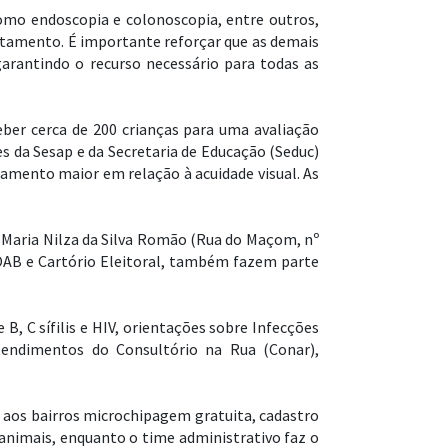
omo endoscopia e colonoscopia, entre outros,
atamento. É importante reforçar que as demais
arantindo o recurso necessário para todas as
eber cerca de 200 crianças para uma avaliação
 da Sesap e da Secretaria de Educação (Seduc)
hamento maior em relação à acuidade visual. As
ª Maria Nilza da Silva Romão (Rua do Maçom, nº
 OAB e Cartório Eleitoral, também fazem parte
e B, C sífilis e HIV, orientações sobre Infecções
atendimentos do Consultório na Rua (Conar),
o aos bairros microchipagem gratuita, cadastro
animais, enquanto o time administrativo faz o