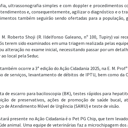
ia, ultrassonografia simples e com doppler e procedimentos c
atendimentos e, consequentemente, agilizar o diagnóstico e o tr
dimentos também seguirão sendo ofertadas para a população, g
. Roberto Shoji (R. Ildelfonso Galeano, nº 100, Tupiry) vai rec
s terem sido examinados em uma triagem realizada pelas equipes
ou alteração no exame inicial, necessitando passar por um detal
ao local pela Seduc.
 também ocorre a 3ª edição do Ação Cidadania 2025, na E. M. Prof
tação de serviços, levantamento de débitos de IPTU, bem como da
leta de escarro para baciloscopia (BK), testes rápidos para hepatit
buição de preservativos, ações de promoção de saúde bucal, 
ço de Atendimento Móvel de Urgência (SAMU) e teste de visão.
stará presente no Ação Cidadania é o Pet PG Chip, que tem levad
úde animal. Uma equipe de veterinárias faz a microchipagem dos 