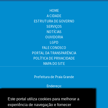
HOME
A CIDADE
ESTRUTURA DE GOVERNO
SERVIÇOS
NOTÍCIAS
OUVIDORIA
LGPD
FALE CONOSCO
PORTAL DA TRANSPARÊNCIA
POLÍTICA DE PRIVACIDADE
MAPA DO SITE
Prefeitura de Praia Grande
Endereço:
Av. Pres. Kennedy, 9000 - Mirim, Praia Grande - SP
CEP: 11704-900
Este portal utiliza cookies para melhorar a
experiência de navegação e fornecer
Telefone:(13) 3496-2000