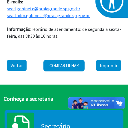
E-mails:
sead.gabinete@praiagrande.sp.gov.br
sead.adm.gabinete@praiagrande.sp.gov.br
Informação:
Horário de atendimento: de segunda a sexta-
feira, das 8h30 às 16 horas.
Voltar
Imprimir
COMPARTILHAR
Conheça a secretaria
Secretário