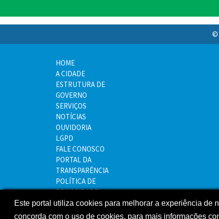
© 
HOME
A CIDADE
ESTRUTURA DE
GOVERNO
SERVIÇOS
NOTÍCIAS
OUVIDORIA
LGPD
FALE CONOSCO
PORTAL DA
TRANSPARÊNCIA
POLÍTICA DE
PRIVACIDADE
MAPA DO SITE
Este portal utiliza cookies para melhorar a experiência de
concorda com o uso de cookies, para mais informações co