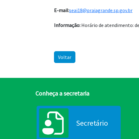
E-mail:
seai18@praiagrande.sp.gov.br
Informação:
Horário de atendimento: de 
Voltar
Conheça a secretaria
Secretário