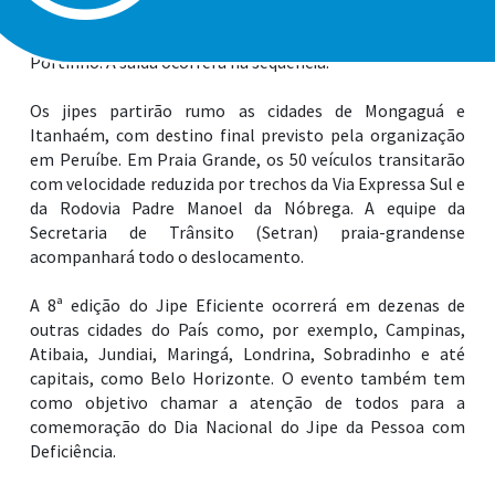
marcada para às 9 horas, na altura da entrada da Área de
Lazer Ézio Dalla’acqua, conhecida popularmente como
Portinho. A saída ocorrerá na sequência.
Os jipes partirão rumo as cidades de Mongaguá e
Itanhaém, com destino final previsto pela organização
em Peruíbe. Em Praia Grande, os 50 veículos transitarão
com velocidade reduzida por trechos da Via Expressa Sul e
da Rodovia Padre Manoel da Nóbrega. A equipe da
Secretaria de Trânsito (Setran) praia-grandense
acompanhará todo o deslocamento.
A 8ª edição do Jipe Eficiente ocorrerá em dezenas de
outras cidades do País como, por exemplo, Campinas,
Atibaia, Jundiai, Maringá, Londrina, Sobradinho e até
capitais, como Belo Horizonte. O evento também tem
como objetivo chamar a atenção de todos para a
comemoração do Dia Nacional do Jipe da Pessoa com
Deficiência.