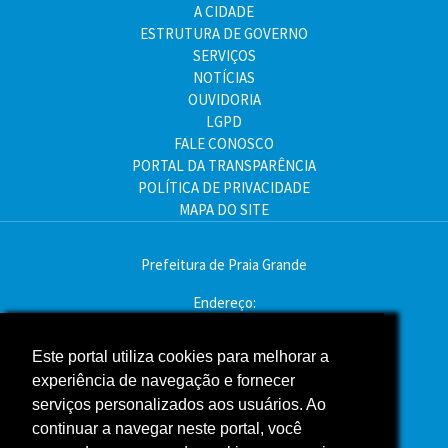
A CIDADE
ESTRUTURA DE GOVERNO
SERVIÇOS
NOTÍCIAS
OUVIDORIA
LGPD
FALE CONOSCO
PORTAL DA TRANSPARÊNCIA
POLÍTICA DE PRIVACIDADE
MAPA DO SITE
Prefeitura de Praia Grande
Endereço:
Av. Pres. Kennedy, 9000 - Mirim, Praia Grande - SP
CEP: 11704-900
Este portal utiliza cookies para melhorar a
experiência de navegação e fornecer
Telefone:(13) 3496-2000
serviços personalizados aos usuários. Ao
Atendimento: segunda a sexta - das 9h às 16h
continuar a navegar neste portal, você