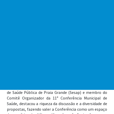
nas Usafas, o aprimoramento do atendimento às vítimas
de violência e abuso sexual na rede municipal e a
capacitação das equipes para um atendimento mais
humanizado também foram motivo de pleito por parte
dos presentes.
No total, foram mais de 70 propostas elencadas para a
11ª Conferência Municipal, incluindo aquelas efetuadas
durante as discussões presenciais nas quatro pré-
conferências, as sugestões enviadas de maneira online, as
proposições consolidadas oficialmente para a área da
saúde nas oficinas de revisão do Plano Diretor 2027/2036,
além daquelas apresentadas na 6ª Conferência Municipal
dos Direitos da Pessoa Idosa, realizada recentemente.
O médico regulador Rodrigo França Gomes, da Secretaria
de Saúde Pública de Praia Grande (Sesap) e membro do
Comitê Organizador da 11ª Conferência Municipal de
Saúde, destacou a riqueza da discussão e a diversidade de
propostas, fazendo valer a Conferência como um espaço
democrático de diálogo. “As pré-conferências foram um