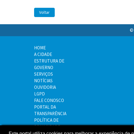
Voltar
© 
HOME
A CIDADE
ESTRUTURA DE
GOVERNO
SERVIÇOS
NOTÍCIAS
OUVIDORIA
LGPD
FALE CONOSCO
PORTAL DA
TRANSPARÊNCIA
POLÍTICA DE
PRIVACIDADE
MAPA DO SITE
Este portal utiliza cookies para melhorar a experiência de